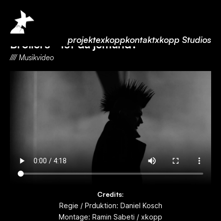
projekte
xkopp
kontakt
xkopp Studios
Broilers - Ist da jemand?
//// Musikvideo
Credits:
Regie / Prduktion: Daniel Kosch
Montage: Ramin Sabeti / xkopp