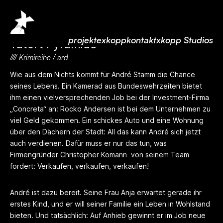
projekte
xkopp
kontakt
xkopp Studios
Tatort Pyramide
//// Krimireihe / ard
Wie aus dem Nichts kommt für André Stamm die Chance
seines Lebens. Ein Kamerad aus Bundeswehrzeiten bietet
ihm einen vielversprechenden Job bei der Investment-Firma
„Concreta“ an: Rocko Andersen ist bei dem Unternehmen zu
viel Geld gekommen. Ein schickes Auto und eine Wohnung
über den Dächern der Stadt: All das kann André sich jetzt
auch verdienen. Dafür muss er nur das tun, was
Firmengründer Christopher Komann von seinem Team
fordert: Verkaufen, verkaufen, verkaufen!
André ist dazu bereit. Seine Frau Anja erwartet gerade ihr
erstes Kind, und er will seiner Familie ein Leben in Wohlstand
bieten. Und tatsächlich: Auf Anhieb gewinnt er im Job neue